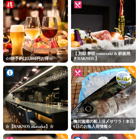
【 別邸 夢咲 yumesaki & 鉄板焼
☆HP予約は2,000円お得☆
きBAKNOS 】
NEW
鴨川漁港の船上活〆サワラ！本日
☆【BAKNOS akasaka】☆
6日のお魚入荷情報☆
NEW
NEW