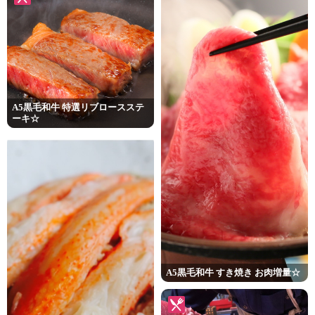
A5黒毛和牛 特選リブロースステ
ーキ☆
A5黒毛和牛 すき焼き お肉増量☆