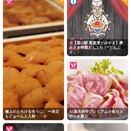
☆【道の駅 富楽里とみやま】夢
みさき特製どんぶり！“どんぶ
り...
極上のとろける生うに♩ 〜本日
A5黒毛和牛プレミアム☆炙りス
もどぉ〜んと入荷・・☆
テーキ重☆