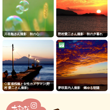
川名勉さん撮影 秋の心
野村愛二さん撮影 秋の夕暮れ
◇富浦桟橋と女性カメラマン(野
村 愛二さん撮影)
夢咲案内人撮影 燃ゆる朝陽