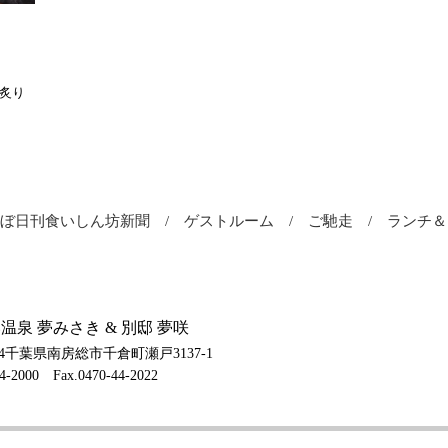
の炙り
ほぼ日刊食いしん坊新聞
ゲストルーム
ご馳走
ランチ
温泉 夢みさき & 別邸 夢咲
004千葉県南房総市千倉町瀬戸3137-1
44-2000
Fax.0470-44-2022