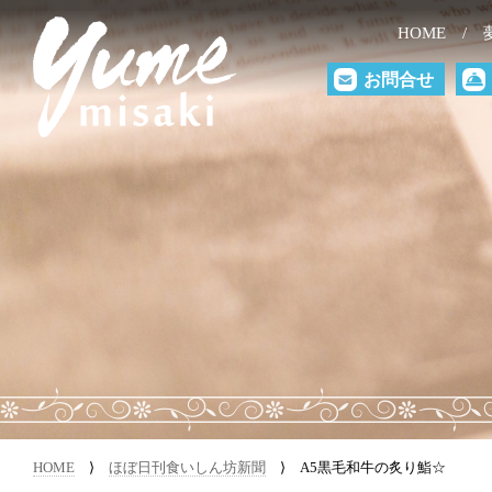
HOME
お問合せ
HOME
⟩
ほぼ日刊食いしん坊新聞
⟩ A5黒毛和牛の炙り鮨☆