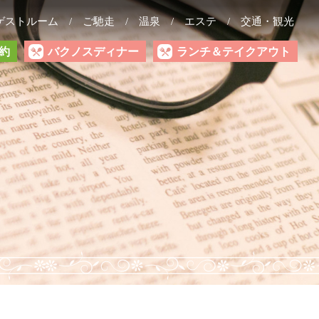
ゲストルーム
ご馳走
温泉
エステ
交通・観光
約
バクノスディナー
ランチ＆テイクアウト