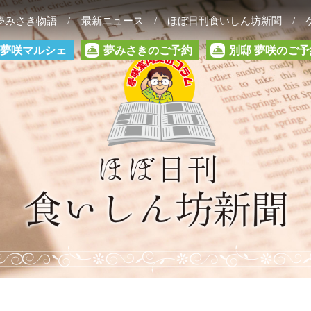
夢みさき物語
最新ニュース
ほぼ日刊食いしん坊新聞
夢咲マルシェ
夢みさきのご予約
別邸 夢咲のご予