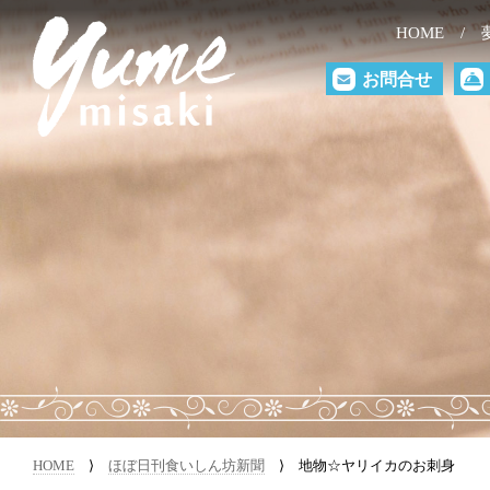
HOME
お問合せ
HOME
⟩
ほぼ日刊食いしん坊新聞
⟩ 地物☆ヤリイカのお刺身