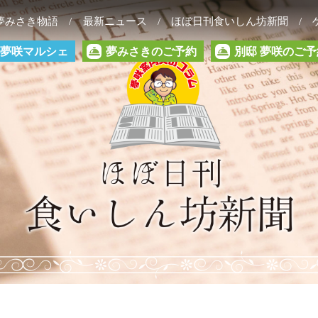
夢みさき物語
最新ニュース
ほぼ日刊食いしん坊新聞
夢咲マルシェ
夢みさきのご予約
別邸 夢咲のご予