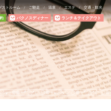
ゲストルーム
ご馳走
温泉
エステ
交通・観光
約
バクノスディナー
ランチ＆テイクアウト